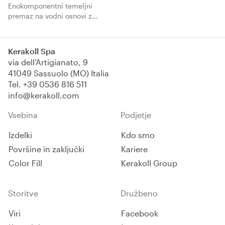
Enokomponentni temeljni
premaz na vodni osnovi z
naravnim videzom. Italijanski
dizajn za bivalno ugodje.
Kerakoll Spa
via dell’Artigianato, 9
41049 Sassuolo (MO) Italia
Tel.
+39 0536 816 511
info@kerakoll.com
Vsebina
Podjetje
Izdelki
Kdo smo
Površine in zaključki
Kariere
Color Fill
Kerakoll Group
Storitve
Družbeno
Viri
Facebook