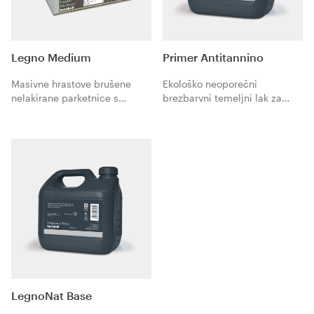
Legno Medium
Primer Antitannino
Masivne hrastove brušene
Ekološko neoporečni
nelakirane parketnice s
brezbarvni temeljni lak za
peresom in utorom na dolgih
premazovanje lesenega poda
stranicah in pobranimi robovi
proti izločanju tanina pred
na vseh 4 stranicah. Format
nanosom premaza
50 x 400 mm, debelina 10
Microresina Parquet.
mm. Polaganje z lepljenjem.
Italijanski dizajn za bivalno
ugodje.
LegnoNat Base