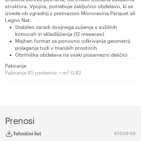
struktura. Vpojna, potrebuje zaključno obdelavo, ki se
izvede ob vgradnji s premazom Microresina Parquet ali
Legno Nat.
Stabilen zaradi dvojnega sušenja v sušilnih
komorah in skladiščenja (12 mesecev)
Majhen format za ponovno odkrivanje geometrij
polaganja tudi v manjših prostorih
Obrtniška obdelava na vsaki posamezni deščici
Pakiranje
2
Pakiranje 65 parketnic = m
0,82
Prenosi
Tehnični list
655.09 KB