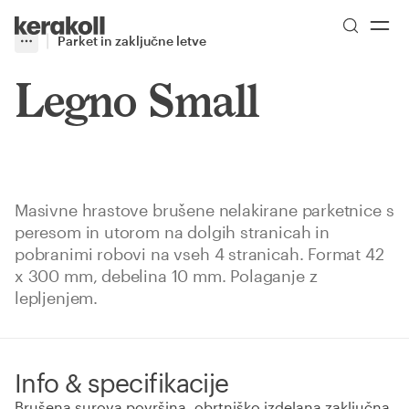
Skip to main content
Go to Homepage
Parket in zaključne letve
More
Toggle menu
Legno Small
Masivne hrastove brušene nelakirane parketnice s
peresom in utorom na dolgih stranicah in
pobranimi robovi na vseh 4 stranicah. Format 42
x 300 mm, debelina 10 mm. Polaganje z
lepljenjem.
Info & specifikacije
Brušena surova površina, obrtniško izdelana zaključna