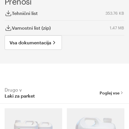
Prenosi
Tehnični list
353.76 KB
Varnostni list (zip)
1.47 MB
Vsa dokumentacija
Drugo v
Poglej vse
Laki za parket