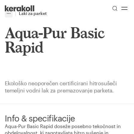
Skip to main content
Go to Homepage
Laki za parket
More
Toggle menu
Aqua-Pur Basic
Rapid
Ekološko neoporečen certificirani hitrosušeči
temeljni vodni lak za premazovanje parketa.
Info & specifikacije
Aqua-Pur Basic Rapid doseže posebno tekočnost in
obdelovalnost, ki zagotavljata hitro sušenje in